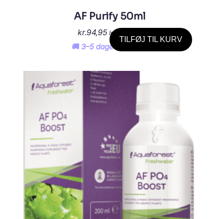
AF Purify 50ml
kr.
94,95
Inkl. moms
TILFØJ TIL KURV
🚚 3–5 dages levering