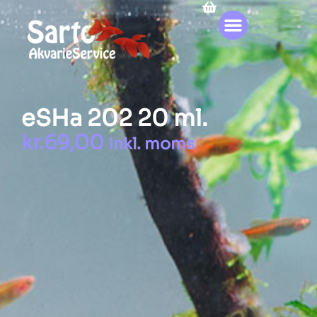
eSHa 202 20 ml.
kr.
69,00
Inkl. moms