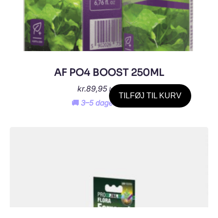
AF PO4 BOOST 250ML
kr.
89,95
Inkl. moms
TILFØJ TIL KURV
🚚 3–5 dages levering